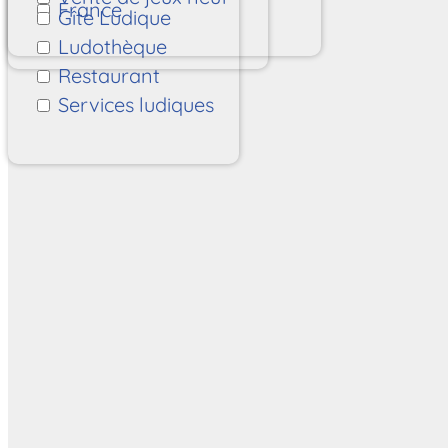
France
Gîte Ludique
Ludothèque
Restaurant
Services ludiques