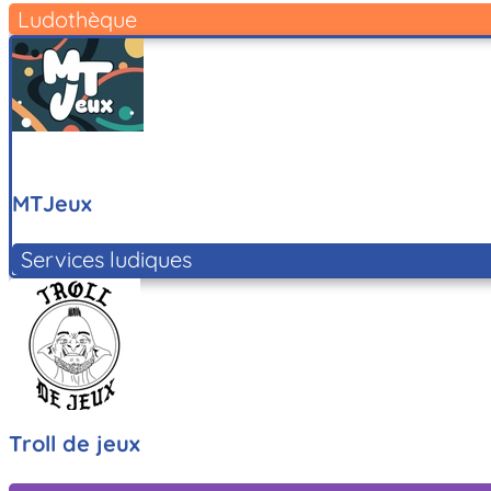
Ludothèque
MTJeux
Services ludiques
Troll de jeux