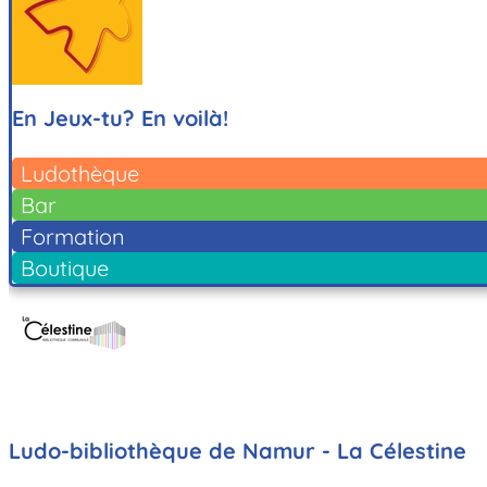
En Jeux-tu? En voilà!
Ludothèque
Bar
Formation
Boutique
Ludo-bibliothèque de Namur - La Célestine