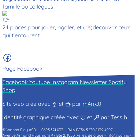
famille ou collègues
24 places pour jouer, rigoler, et (re)découvrir ceux
qui t’entourent.
Page Facebook
Facebook
Youtube
Instagram
Newsletter
Spotify
Shop
Site web créé avec
et
par
m4rrc0
Identité graphique créée avec
et
par
Tess h.
© Wanna Play ASBL -
0695.574.033 -
IBAN BE54 5230 8139 4997
Avenue Armand Huysmans 47 Bte 2, 1050 Ixelles, Belgique -