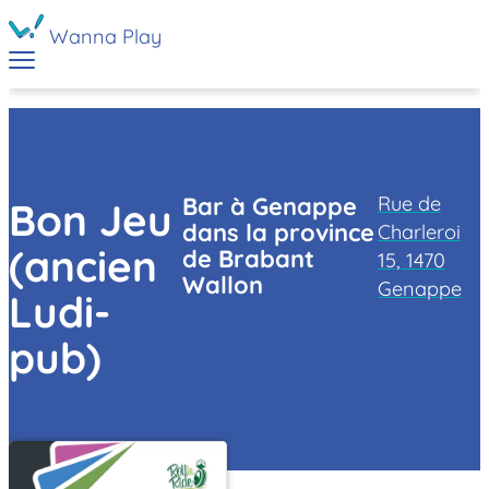
Wanna Play
Rue de
Bar à Genappe
Bon Jeu
dans la province
Charleroi
(ancien
de Brabant
15, 1470
Wallon
Genappe
Ludi-
pub)