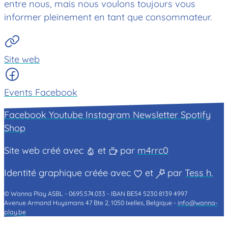
entre nous, mais nous voulons toujours vous
informer pleinement en tant que consommateur.
Site web
Events Facebook
Facebook
Youtube
Instagram
Newsletter
Spotify
Shop
Site web créé avec
et
par
m4rrc0
Identité graphique créée avec
et
par
Tess h.
© Wanna Play ASBL -
0695.574.033 -
IBAN BE54 5230 8139 4997
Avenue Armand Huysmans 47 Bte 2, 1050 Ixelles, Belgique -