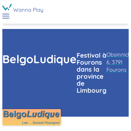
Wanna Play
Obsinnich
Festival à
BelgoLudique
Fourons
6, 3791
dans la
Fourons
province
de
Limbourg