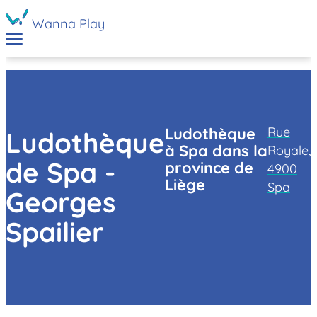
Wanna Play
Rue
Ludothèque
Ludothèque
à Spa dans la
Royale,
de Spa -
province de
4900
Liège
Spa
Georges
Spailier