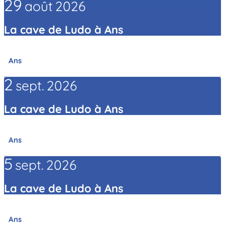
29
août
2026
La cave de Ludo à Ans
Ans
2
sept.
2026
La cave de Ludo à Ans
Ans
5
sept.
2026
La cave de Ludo à Ans
Ans