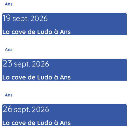
Ans
19
sept.
2026
La cave de Ludo à Ans
Ans
23
sept.
2026
La cave de Ludo à Ans
Ans
26
sept.
2026
La cave de Ludo à Ans