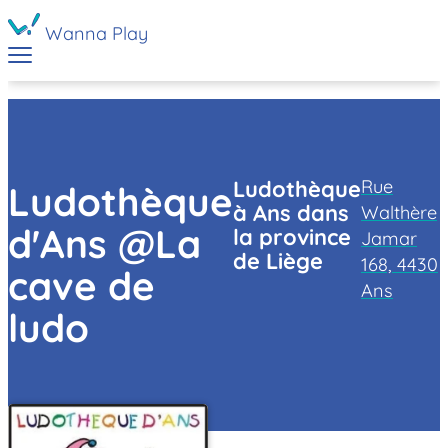
Wanna Play
Rue
Ludothèque
Ludothèque
à Ans dans
Walthère
d'Ans @La
la province
Jamar
de Liège
168, 4430
cave de
Ans
ludo