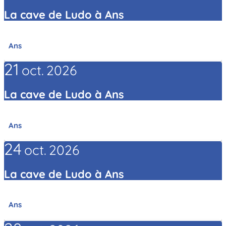
La cave de Ludo à Ans
Ans
21
oct.
2026
La cave de Ludo à Ans
Ans
24
oct.
2026
La cave de Ludo à Ans
Ans