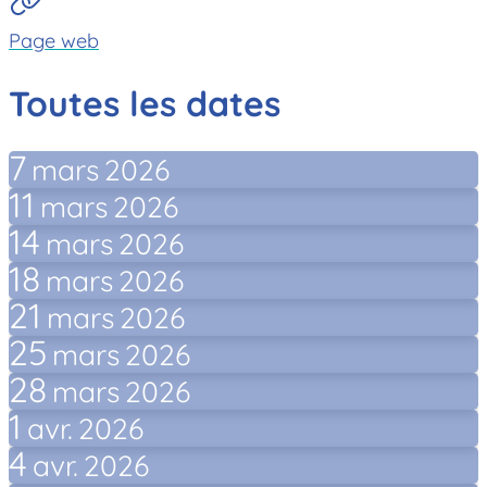
Page web
Toutes les dates
7
mars
2026
11
mars
2026
14
mars
2026
18
mars
2026
21
mars
2026
25
mars
2026
28
mars
2026
1
avr.
2026
4
avr.
2026