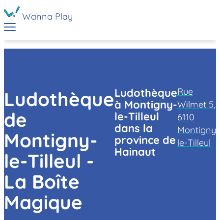
Wanna Play
Rue
Ludothèque
Ludothèque
à Montigny-
Wilmet 5,
de
le-Tilleul
6110
dans la
Montigny-
Montigny-
province de
le-Tilleul
Hainaut
le-Tilleul -
La Boîte
Magique