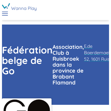
Wanna Play
E.de
Association,
Fédération
Club à
Baerdemaeke
belge de
Ruisbroek
52, 1601 Rui
dans la
Go
province de
Brabant
Flamand