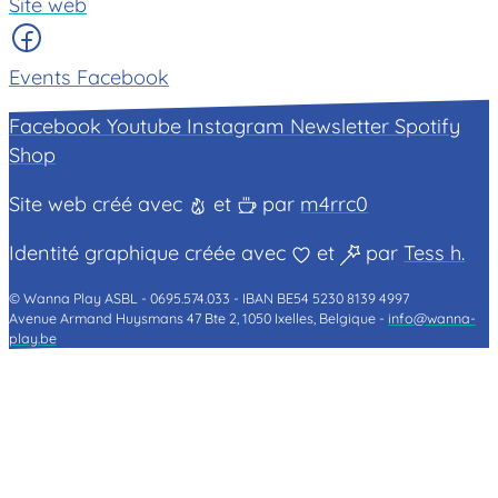
Site web
Events Facebook
Facebook
Youtube
Instagram
Newsletter
Spotify
Shop
Site web créé avec
et
par
m4rrc0
Identité graphique créée avec
et
par
Tess h.
© Wanna Play ASBL -
0695.574.033 -
IBAN BE54 5230 8139 4997
Avenue Armand Huysmans 47 Bte 2, 1050 Ixelles, Belgique -