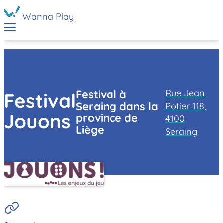
Wanna Play
Rue Jean
Festival à
Festival
Seraing dans la
Potier 118,
Jouons
province de
4100
Liège
Seraing