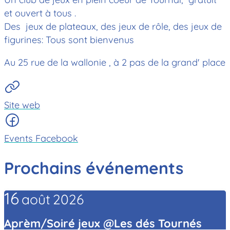
et ouvert à tous
.
Des jeux de plateaux, des jeux de rôle, des jeux de
figurines: Tous sont bienvenus
Au 25 rue de la wallonie
, à 2 pas de la grand' place
Site web
Events Facebook
Prochains événements
16
août
2026
Aprèm/Soiré jeux @Les dés Tournés