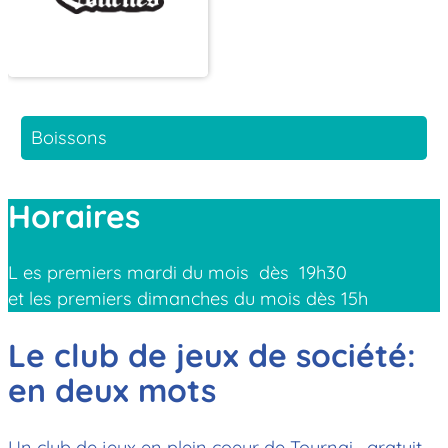
Boissons
Horaires
L
es premiers mardi du mois
dès
19h30
et les premiers dimanches du mois dès 15h
Le club de jeux de société:
en deux mots
Un club de jeux en plein coeur de Tournai,
gratuit