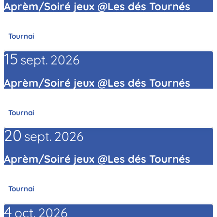
Aprèm/Soiré jeux @Les dés Tournés
Tournai
15
sept.
2026
Aprèm/Soiré jeux @Les dés Tournés
Tournai
20
sept.
2026
Aprèm/Soiré jeux @Les dés Tournés
Tournai
4
oct.
2026