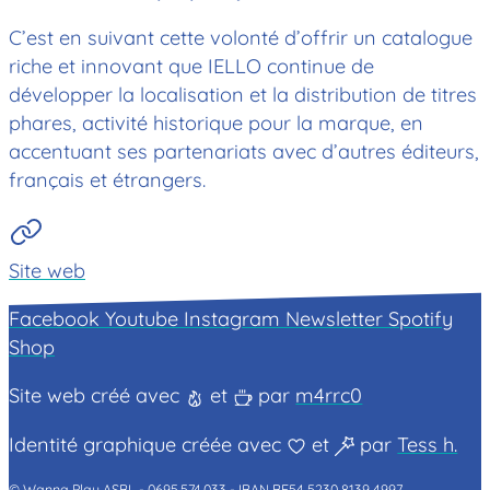
C’est en suivant cette volonté d’offrir un catalogue
riche et innovant que IELLO continue de
développer la localisation et la distribution de titres
phares, activité historique pour la marque, en
accentuant ses partenariats avec d’autres éditeurs,
français et étrangers.
Site web
Facebook
Youtube
Instagram
Newsletter
Spotify
Shop
Site web créé avec
et
par
m4rrc0
Identité graphique créée avec
et
par
Tess h.
© Wanna Play ASBL -
0695.574.033 -
IBAN BE54 5230 8139 4997