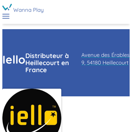
Wanna Play
Avenue des Érables
Distributeur à
Iello
Heillecourt en
9, 54180 Heillecourt
France