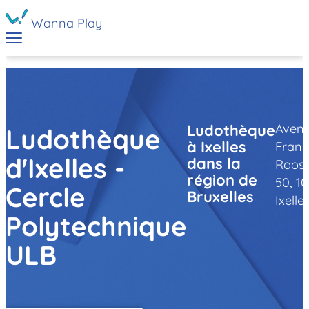
Wanna Play
Aven
Ludothèque
Ludothèque
à Ixelles
Frank
d'Ixelles -
dans la
Roose
région de
50, 1
Cercle
Bruxelles
Ixelle
Polytechnique
ULB