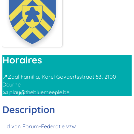
Horaires
📍Zaal Familia, Karel Govaertsstraat 53, 2100
Deurne
📧
play@thebluemeeple.be
Description
Lid van Forum-Federatie vzw.