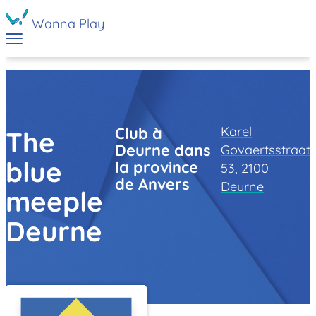
Wanna Play
Karel
Club à
The
Deurne dans
Govaertsstraat
blue
la province
53, 2100
de Anvers
Deurne
meeple
Deurne