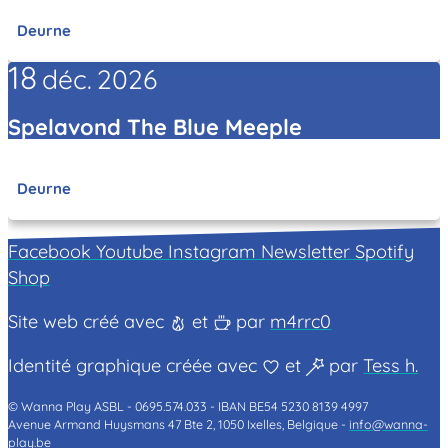
Deurne
18
déc.
2026
Spelavond The Blue Meeple
Deurne
Facebook
Youtube
Instagram
Newsletter
Spotify
Shop
Site web créé avec
et
par
m4rrc0
Identité graphique créée avec
et
par
Tess h.
© Wanna Play ASBL -
0695.574.033 -
IBAN BE54 5230 8139 4997
Avenue Armand Huysmans 47 Bte 2, 1050 Ixelles, Belgique -