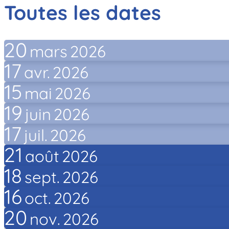
Toutes les dates
20
mars
2026
17
avr.
2026
15
mai
2026
19
juin
2026
17
juil.
2026
21
août
2026
18
sept.
2026
16
oct.
2026
20
nov.
2026