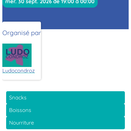
mer. 30 sept. 2026 de 19:00 à 00:00
Organisé par
Ludocondroz
Snacks
Boissons
Nourriture