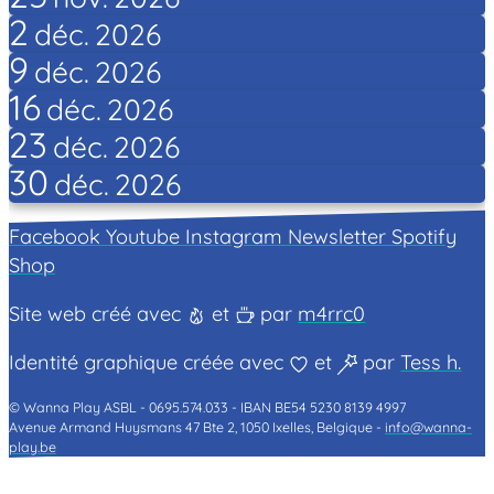
2
déc.
2026
9
déc.
2026
16
déc.
2026
23
déc.
2026
30
déc.
2026
Facebook
Youtube
Instagram
Newsletter
Spotify
Shop
Site web créé avec
et
par
m4rrc0
Identité graphique créée avec
et
par
Tess h.
© Wanna Play ASBL -
0695.574.033 -
IBAN BE54 5230 8139 4997
Avenue Armand Huysmans 47 Bte 2, 1050 Ixelles, Belgique -