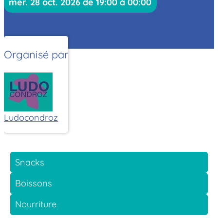
mer. 28 oct. 2026 de 19:00 à 00:00
Organisé par
Ludocondroz
Snacks
Boissons
Nourriture