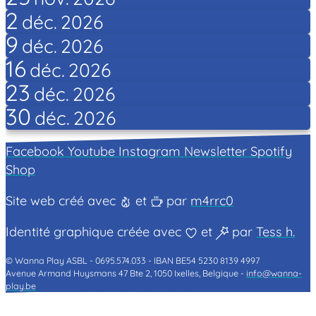
2
déc.
2026
9
déc.
2026
16
déc.
2026
23
déc.
2026
30
déc.
2026
Facebook
Youtube
Instagram
Newsletter
Spotify
Shop
Site web créé avec
et
par
m4rrc0
Identité graphique créée avec
et
par
Tess h.
© Wanna Play ASBL -
0695.574.033 -
IBAN BE54 5230 8139 4997
Avenue Armand Huysmans 47 Bte 2, 1050 Ixelles, Belgique -