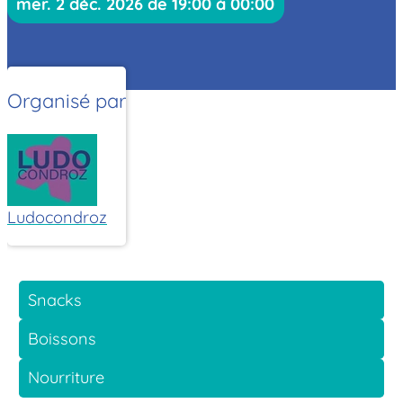
mer. 2 déc. 2026 de 19:00 à 00:00
Organisé par
Ludocondroz
Snacks
Boissons
Nourriture