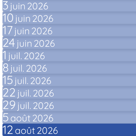
3
juin
2026
10
juin
2026
17
juin
2026
24
juin
2026
1
juil.
2026
8
juil.
2026
15
juil.
2026
22
juil.
2026
29
juil.
2026
5
août
2026
12
août
2026