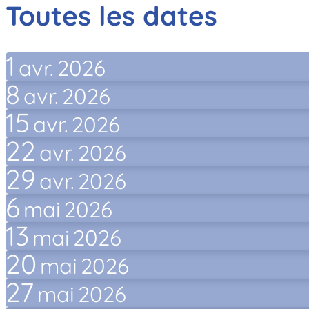
Toutes les dates
1
avr.
2026
8
avr.
2026
15
avr.
2026
22
avr.
2026
29
avr.
2026
6
mai
2026
13
mai
2026
20
mai
2026
27
mai
2026