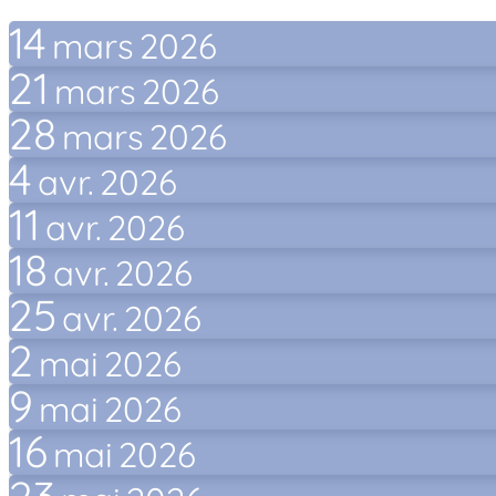
14
mars
2026
21
mars
2026
28
mars
2026
4
avr.
2026
11
avr.
2026
18
avr.
2026
25
avr.
2026
2
mai
2026
9
mai
2026
16
mai
2026