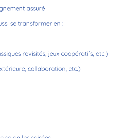
agnement assuré
ussi se transformer en :
ques revisités, jeux coopératifs, etc.)
rieure, collaboration, etc.)
ne
 selon les soirées