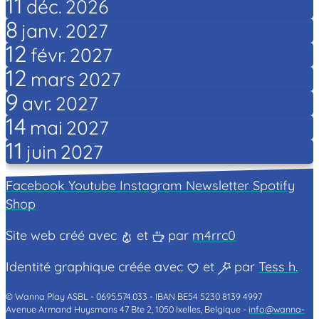
11
déc.
2026
8
janv.
2027
12
févr.
2027
12
mars
2027
9
avr.
2027
14
mai
2027
11
juin
2027
Facebook
Youtube
Instagram
Newsletter
Spotify
Shop
Site web créé avec
et
par
m4rrc0
Identité graphique créée avec
et
par
Tess h.
© Wanna Play ASBL -
0695.574.033 -
IBAN BE54 5230 8139 4997
Avenue Armand Huysmans 47 Bte 2, 1050 Ixelles, Belgique -