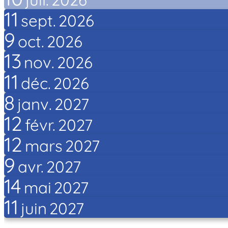
11
sept.
2026
9
oct.
2026
13
nov.
2026
11
déc.
2026
8
janv.
2027
12
févr.
2027
12
mars
2027
9
avr.
2027
14
mai
2027
11
juin
2027