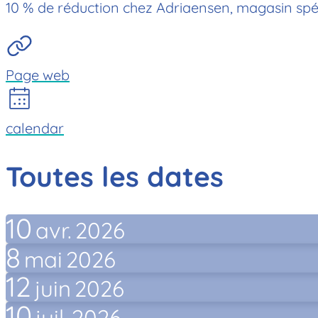
10 % de réduction chez Adriaensen, magasin spéci
Page web
calendar
Toutes les dates
10
avr.
2026
8
mai
2026
12
juin
2026
10
juil.
2026