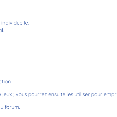
ndividuelle.
l.
ction.
eux ; vous pourrez ensuite les utiliser pour empr
u forum.