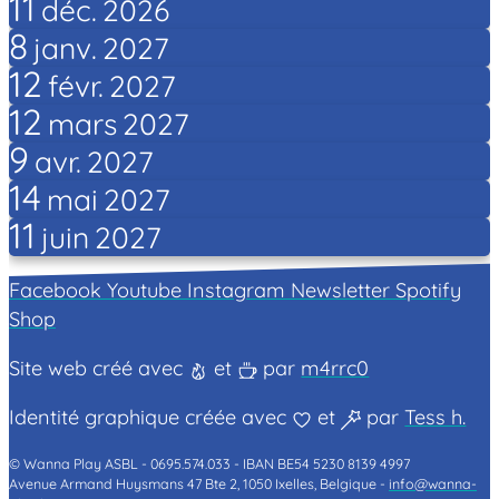
11
déc.
2026
8
janv.
2027
12
févr.
2027
12
mars
2027
9
avr.
2027
14
mai
2027
11
juin
2027
Facebook
Youtube
Instagram
Newsletter
Spotify
Shop
Site web créé avec
et
par
m4rrc0
Identité graphique créée avec
et
par
Tess h.
© Wanna Play ASBL -
0695.574.033 -
IBAN BE54 5230 8139 4997
Avenue Armand Huysmans 47 Bte 2, 1050 Ixelles, Belgique -