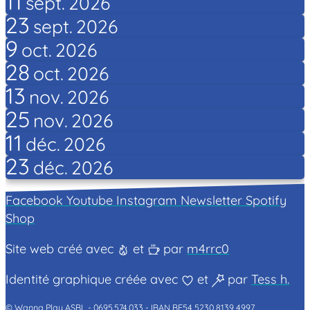
11
sept.
2026
23
sept.
2026
9
oct.
2026
28
oct.
2026
13
nov.
2026
25
nov.
2026
11
déc.
2026
23
déc.
2026
Facebook
Youtube
Instagram
Newsletter
Spotify
Shop
Site web créé avec
et
par
m4rrc0
Identité graphique créée avec
et
par
Tess h.
© Wanna Play ASBL -
0695.574.033 -
IBAN BE54 5230 8139 4997