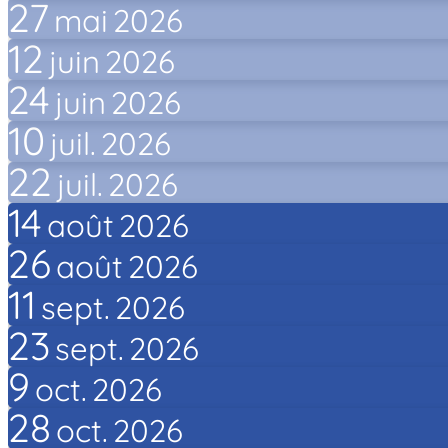
27
mai
2026
12
juin
2026
24
juin
2026
10
juil.
2026
22
juil.
2026
14
août
2026
26
août
2026
11
sept.
2026
23
sept.
2026
9
oct.
2026
28
oct.
2026