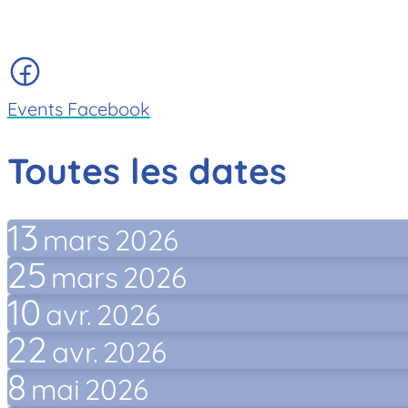
Events Facebook
Toutes les dates
13
mars
2026
25
mars
2026
10
avr.
2026
22
avr.
2026
8
mai
2026