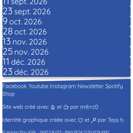
11
sept.
2026
23
sept.
2026
9
oct.
2026
28
oct.
2026
13
nov.
2026
25
nov.
2026
11
déc.
2026
23
déc.
2026
Facebook
Youtube
Instagram
Newsletter
Spotify
Shop
Site web créé avec
et
par
m4rrc0
Identité graphique créée avec
et
par
Tess h.
© Wanna Play ASBL -
0695.574.033 -
IBAN BE54 5230 8139 4997