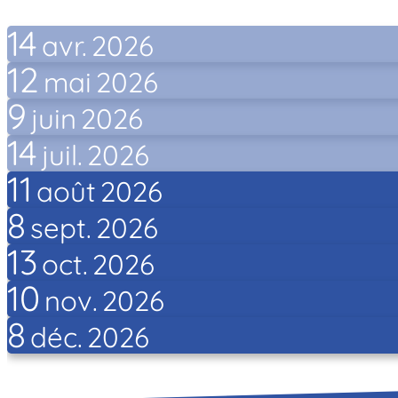
14
avr.
2026
12
mai
2026
9
juin
2026
14
juil.
2026
11
août
2026
8
sept.
2026
13
oct.
2026
10
nov.
2026
8
déc.
2026