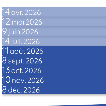
14
avr.
2026
12
mai
2026
9
juin
2026
14
juil.
2026
11
août
2026
8
sept.
2026
13
oct.
2026
10
nov.
2026
8
déc.
2026