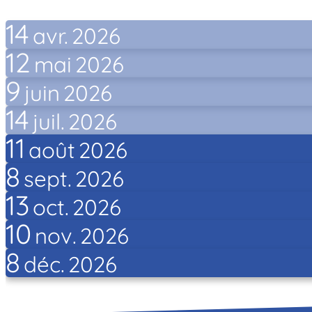
14
avr.
2026
12
mai
2026
9
juin
2026
14
juil.
2026
11
août
2026
8
sept.
2026
13
oct.
2026
10
nov.
2026
8
déc.
2026