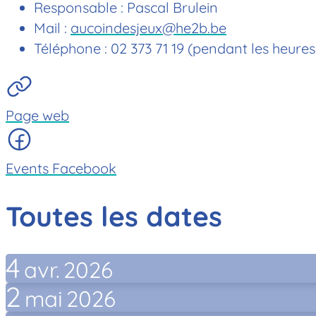
Responsable : Pascal Brulein
Mail :
aucoindesjeux@he2b.be
Téléphone : 02 373 71 19 (pendant les heures
Page web
Events Facebook
Toutes les dates
4
avr.
2026
2
mai
2026