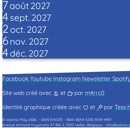
7
août
2027
4
sept.
2027
2
oct.
2027
6
nov.
2027
4
déc.
2027
Facebook
Youtube
Instagram
Newsletter
Spotif
Site web créé avec
et
par
m4rrc0
Identité graphique créée avec
et
par
Tess h
© Wanna Play ASBL -
0695.574.033 -
IBAN BE54 5230 8139 4997
Avenue Armand Huysmans 47 Bte 2, 1050 Ixelles, Belgique -