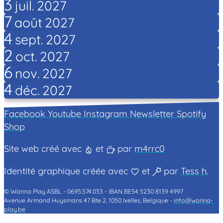
3
juil.
2027
7
août
2027
4
sept.
2027
2
oct.
2027
6
nov.
2027
4
déc.
2027
Facebook
Youtube
Instagram
Newsletter
Spotify
Shop
Site web créé avec
et
par
m4rrc0
Identité graphique créée avec
et
par
Tess h.
© Wanna Play ASBL -
0695.574.033 -
IBAN BE54 5230 8139 4997
Avenue Armand Huysmans 47 Bte 2, 1050 Ixelles, Belgique -