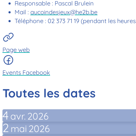
Responsable : Pascal Brulein
Mail :
aucoindesjeux@he2b.be
Téléphone : 02 373 71 19 (pendant les heures
Page web
Events Facebook
Toutes les dates
4
avr.
2026
2
mai
2026