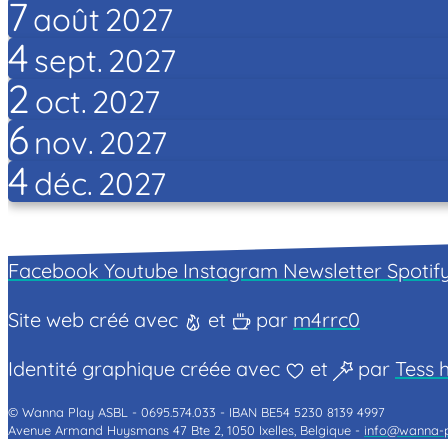
7
août
2027
4
sept.
2027
2
oct.
2027
6
nov.
2027
4
déc.
2027
Facebook
Youtube
Instagram
Newsletter
Spotif
Site web créé avec
et
par
m4rrc0
Identité graphique créée avec
et
par
Tess h
© Wanna Play ASBL -
0695.574.033 -
IBAN BE54 5230 8139 4997
Avenue Armand Huysmans 47 Bte 2, 1050 Ixelles, Belgique -