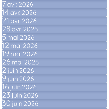
7
avr.
2026
14
avr.
2026
21
avr.
2026
28
avr.
2026
5
mai
2026
12
mai
2026
19
mai
2026
26
mai
2026
2
juin
2026
9
juin
2026
16
juin
2026
23
juin
2026
30
juin
2026