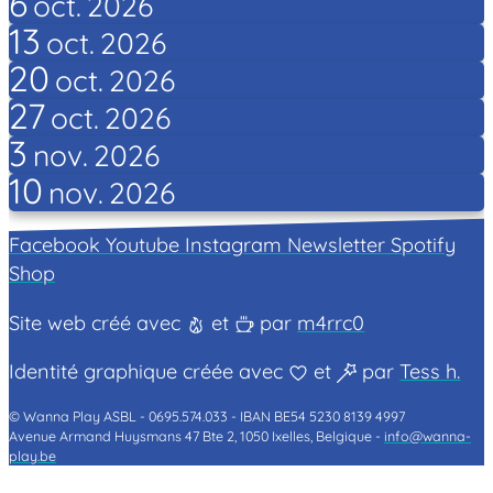
6
oct.
2026
13
oct.
2026
20
oct.
2026
27
oct.
2026
3
nov.
2026
10
nov.
2026
Facebook
Youtube
Instagram
Newsletter
Spotify
Shop
Site web créé avec
et
par
m4rrc0
Identité graphique créée avec
et
par
Tess h.
© Wanna Play ASBL -
0695.574.033 -
IBAN BE54 5230 8139 4997
Avenue Armand Huysmans 47 Bte 2, 1050 Ixelles, Belgique -