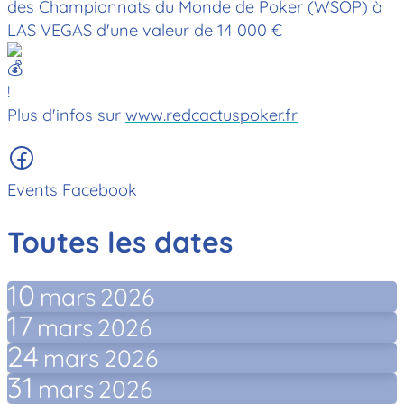
des Championnats du Monde de Poker (WSOP) à
LAS VEGAS d'une valeur de 14 000 €
!
Plus d'infos sur
www.redcactuspoker.fr
Events Facebook
Toutes les dates
10
mars
2026
17
mars
2026
24
mars
2026
31
mars
2026