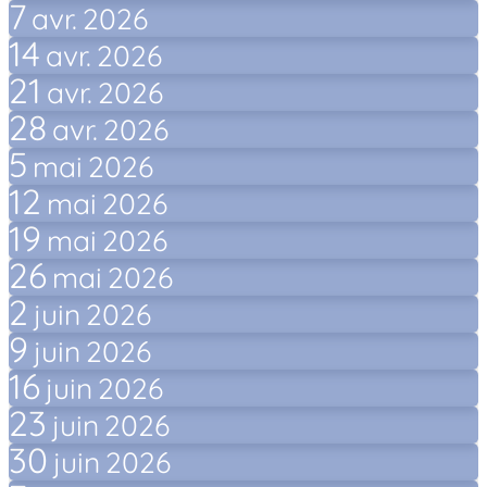
7
avr.
2026
14
avr.
2026
21
avr.
2026
28
avr.
2026
5
mai
2026
12
mai
2026
19
mai
2026
26
mai
2026
2
juin
2026
9
juin
2026
16
juin
2026
23
juin
2026
30
juin
2026