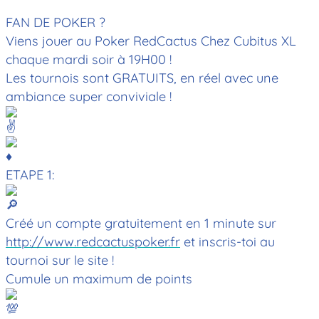
FAN DE POKER ?
Viens jouer au Poker RedCactus Chez Cubitus XL
chaque mardi soir à 19H00 !
Les tournois sont GRATUITS, en réel avec une
ambiance super conviviale !
ETAPE 1:
Créé un compte gratuitement en 1 minute sur
http://www.redcactuspoker.fr
et inscris-toi au
tournoi sur le site !
Cumule un maximum de points