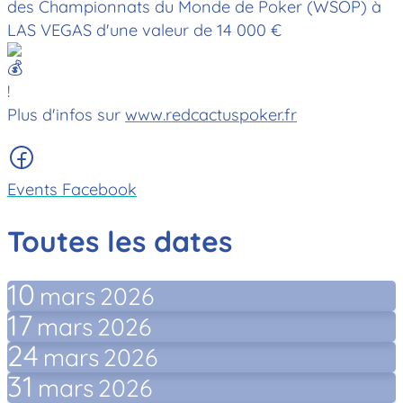
des Championnats du Monde de Poker (WSOP) à
LAS VEGAS d'une valeur de 14 000 €
!
Plus d'infos sur
www.redcactuspoker.fr
Events Facebook
Toutes les dates
10
mars
2026
17
mars
2026
24
mars
2026
31
mars
2026