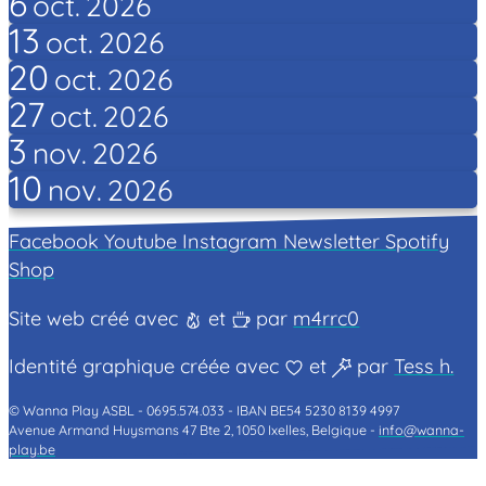
6
oct.
2026
13
oct.
2026
20
oct.
2026
27
oct.
2026
3
nov.
2026
10
nov.
2026
Facebook
Youtube
Instagram
Newsletter
Spotify
Shop
Site web créé avec
et
par
m4rrc0
Identité graphique créée avec
et
par
Tess h.
© Wanna Play ASBL -
0695.574.033 -
IBAN BE54 5230 8139 4997
Avenue Armand Huysmans 47 Bte 2, 1050 Ixelles, Belgique -