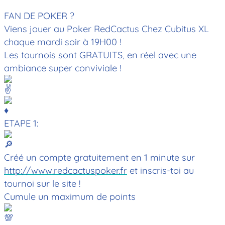
FAN DE POKER ?
Viens jouer au Poker RedCactus Chez Cubitus XL
chaque mardi soir à 19H00 !
Les tournois sont GRATUITS, en réel avec une
ambiance super conviviale !
ETAPE 1:
Créé un compte gratuitement en 1 minute sur
http://www.redcactuspoker.fr
et inscris-toi au
tournoi sur le site !
Cumule un maximum de points