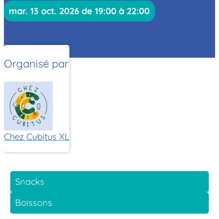
mar. 13 oct. 2026 de 19:00 à 22:00
Organisé par
Chez Cubitus XL
Snacks
Boissons