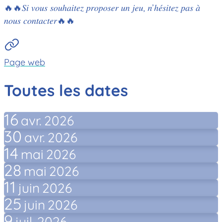
🔥🔥𝑆𝑖 𝑣𝑜𝑢𝑠 𝑠𝑜𝑢ℎ𝑎𝑖𝑡𝑒𝑧 𝑝𝑟𝑜𝑝𝑜𝑠𝑒𝑟 𝑢𝑛 𝑗𝑒𝑢, 𝑛’ℎ𝑒́𝑠𝑖𝑡𝑒𝑧 𝑝𝑎𝑠 𝑎̀
𝑛𝑜𝑢𝑠 𝑐𝑜𝑛𝑡𝑎𝑐𝑡𝑒𝑟🔥🔥
Page web
Toutes les dates
16
avr.
2026
30
avr.
2026
14
mai
2026
28
mai
2026
11
juin
2026
25
juin
2026
9
juil.
2026