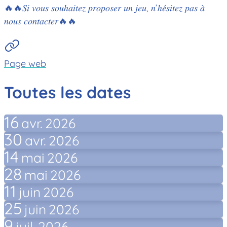
🔥🔥𝑆𝑖 𝑣𝑜𝑢𝑠 𝑠𝑜𝑢ℎ𝑎𝑖𝑡𝑒𝑧 𝑝𝑟𝑜𝑝𝑜𝑠𝑒𝑟 𝑢𝑛 𝑗𝑒𝑢, 𝑛’ℎ𝑒́𝑠𝑖𝑡𝑒𝑧 𝑝𝑎𝑠 𝑎̀
𝑛𝑜𝑢𝑠 𝑐𝑜𝑛𝑡𝑎𝑐𝑡𝑒𝑟🔥🔥
Page web
Toutes les dates
16
avr.
2026
30
avr.
2026
14
mai
2026
28
mai
2026
11
juin
2026
25
juin
2026
9
juil.
2026