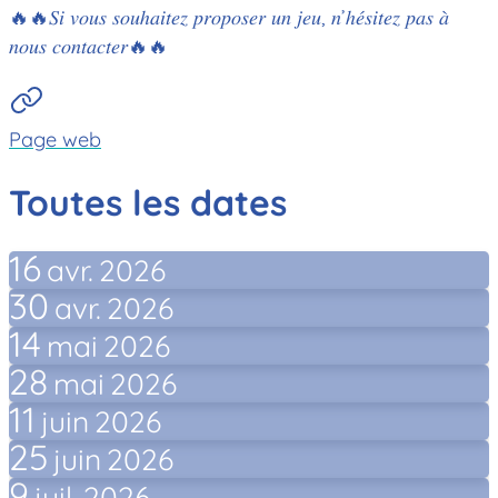
🔥🔥𝑆𝑖 𝑣𝑜𝑢𝑠 𝑠𝑜𝑢ℎ𝑎𝑖𝑡𝑒𝑧 𝑝𝑟𝑜𝑝𝑜𝑠𝑒𝑟 𝑢𝑛 𝑗𝑒𝑢, 𝑛’ℎ𝑒́𝑠𝑖𝑡𝑒𝑧 𝑝𝑎𝑠 𝑎̀
𝑛𝑜𝑢𝑠 𝑐𝑜𝑛𝑡𝑎𝑐𝑡𝑒𝑟🔥🔥
Page web
Toutes les dates
16
avr.
2026
30
avr.
2026
14
mai
2026
28
mai
2026
11
juin
2026
25
juin
2026
9
juil.
2026