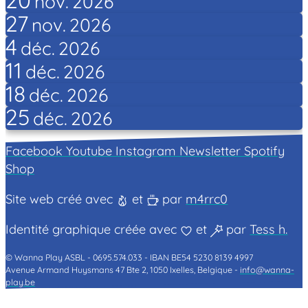
nov.
2026
27
nov.
2026
4
déc.
2026
11
déc.
2026
18
déc.
2026
25
déc.
2026
Facebook
Youtube
Instagram
Newsletter
Spotify
Shop
Site web créé avec
et
par
m4rrc0
Identité graphique créée avec
et
par
Tess h.
© Wanna Play ASBL -
0695.574.033 -
IBAN BE54 5230 8139 4997
Avenue Armand Huysmans 47 Bte 2, 1050 Ixelles, Belgique -