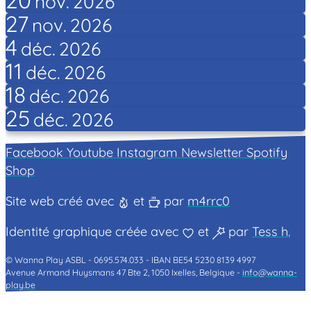
nov.
2026
27
nov.
2026
4
déc.
2026
11
déc.
2026
18
déc.
2026
25
déc.
2026
Facebook
Youtube
Instagram
Newsletter
Spotify
Shop
Site web créé avec
et
par
m4rrc0
Identité graphique créée avec
et
par
Tess h.
© Wanna Play ASBL -
0695.574.033 -
IBAN BE54 5230 8139 4997
Avenue Armand Huysmans 47 Bte 2, 1050 Ixelles, Belgique -