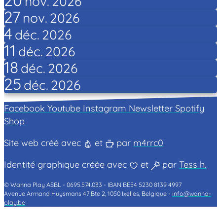
nov.
2026
27
nov.
2026
4
déc.
2026
11
déc.
2026
18
déc.
2026
25
déc.
2026
Facebook
Youtube
Instagram
Newsletter
Spotify
Shop
Site web créé avec
et
par
m4rrc0
Identité graphique créée avec
et
par
Tess h.
© Wanna Play ASBL -
0695.574.033 -
IBAN BE54 5230 8139 4997
Avenue Armand Huysmans 47 Bte 2, 1050 Ixelles, Belgique -