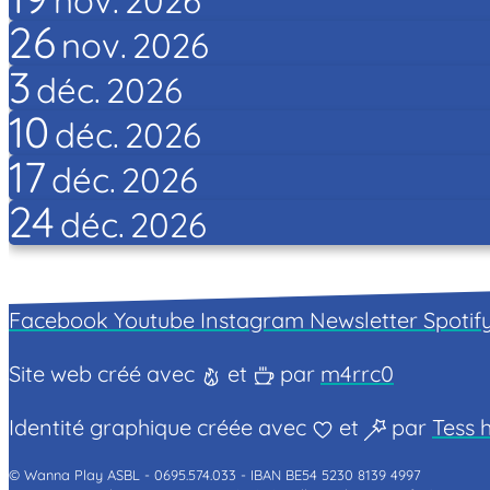
nov.
2026
26
nov.
2026
3
déc.
2026
10
déc.
2026
17
déc.
2026
24
déc.
2026
Facebook
Youtube
Instagram
Newsletter
Spotif
Site web créé avec
et
par
m4rrc0
Identité graphique créée avec
et
par
Tess h
© Wanna Play ASBL -
0695.574.033 -
IBAN BE54 5230 8139 4997