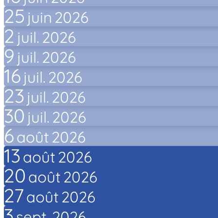
25
juin
2026
2
juil.
2026
9
juil.
2026
16
juil.
2026
23
juil.
2026
30
juil.
2026
6
août
2026
13
août
2026
20
août
2026
27
août
2026
3
sept.
2026