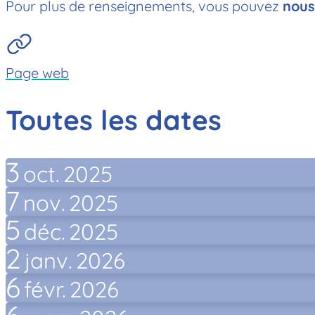
Pour plus de renseignements, vous pouvez
nous
Page web
Toutes les dates
3
oct.
2025
7
nov.
2025
5
déc.
2025
2
janv.
2026
6
févr.
2026