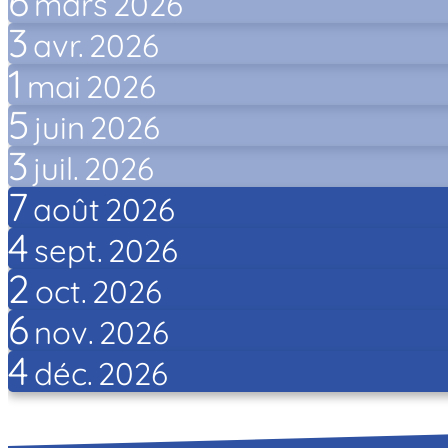
6
mars
2026
3
avr.
2026
1
mai
2026
5
juin
2026
3
juil.
2026
7
août
2026
4
sept.
2026
2
oct.
2026
6
nov.
2026
4
déc.
2026