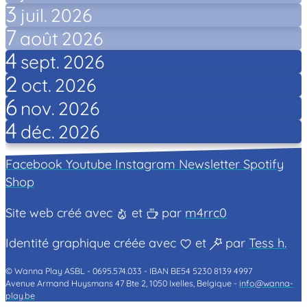
3
juil.
2026
7
août
2026
4
sept.
2026
2
oct.
2026
6
nov.
2026
4
déc.
2026
Facebook
Youtube
Instagram
Newsletter
Spotify
Shop
Site web créé avec
et
par
m4rrc0
Identité graphique créée avec
et
par
Tess h.
© Wanna Play ASBL -
0695.574.033 -
IBAN BE54 5230 8139 4997
Avenue Armand Huysmans 47 Bte 2, 1050 Ixelles, Belgique -