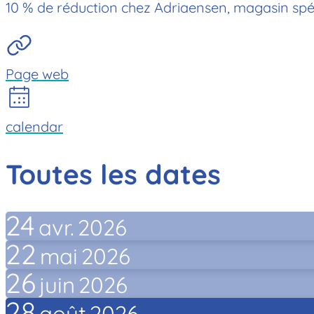
10 % de réduction chez Adriaensen, magasin spéci
Page web
calendar
Toutes les dates
24
avr.
2026
22
mai
2026
26
juin
2026
28
août
2026