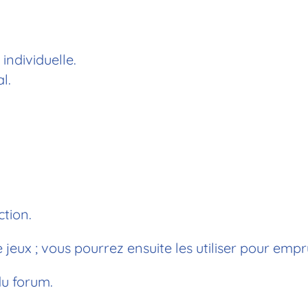
ndividuelle.
l.
ction.
eux ; vous pourrez ensuite les utiliser pour empr
u forum.