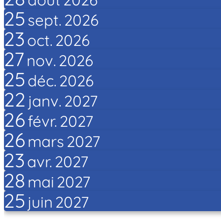
25
sept.
2026
23
oct.
2026
27
nov.
2026
25
déc.
2026
22
janv.
2027
26
févr.
2027
26
mars
2027
23
avr.
2027
28
mai
2027
25
juin
2027