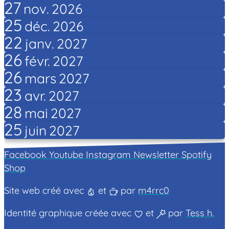
27
nov.
2026
25
déc.
2026
22
janv.
2027
26
févr.
2027
26
mars
2027
23
avr.
2027
28
mai
2027
25
juin
2027
Facebook
Youtube
Instagram
Newsletter
Spotify
Shop
Site web créé avec
et
par
m4rrc0
Identité graphique créée avec
et
par
Tess h.