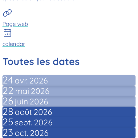
Page web
calendar
Toutes les dates
24
avr.
2026
22
mai
2026
26
juin
2026
28
août
2026
25
sept.
2026
23
oct.
2026