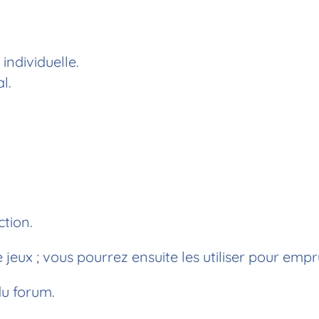
ndividuelle.
l.
ction.
eux ; vous pourrez ensuite les utiliser pour empr
u forum.