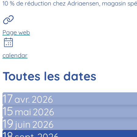
10 % de réduction chez Adriaensen, magasin spéci
Page web
calendar
Toutes les dates
17
avr.
2026
15
mai
2026
19
juin
2026
18
sept.
2026