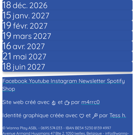
18
déc.
2026
15
janv.
2027
19
févr.
2027
19
mars
2027
16
avr.
2027
21
mai
2027
18
juin
2027
Facebook
Youtube
Instagram
Newsletter
Spotify
Shop
Site web créé avec
et
par
m4rrc0
Identité graphique créée avec
et
par
Tess h.
© Wanna Play ASBL -
0695.574.033 -
IBAN BE54 5230 8139 4997
Avenue Armand Huysmans 47 Bte 2, 1050 Ixelles, Belgique -