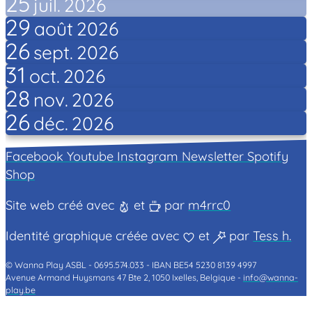
25
juil.
2026
29
août
2026
26
sept.
2026
31
oct.
2026
28
nov.
2026
26
déc.
2026
Facebook
Youtube
Instagram
Newsletter
Spotify
Shop
Site web créé avec
et
par
m4rrc0
Identité graphique créée avec
et
par
Tess h.
© Wanna Play ASBL -
0695.574.033 -
IBAN BE54 5230 8139 4997
Avenue Armand Huysmans 47 Bte 2, 1050 Ixelles, Belgique -