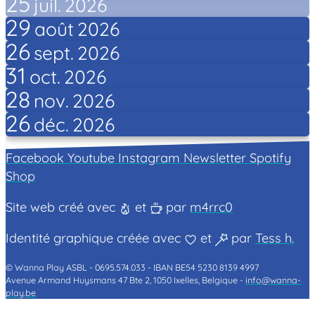
25
juil.
2026
29
août
2026
26
sept.
2026
31
oct.
2026
28
nov.
2026
26
déc.
2026
Facebook
Youtube
Instagram
Newsletter
Spotify
Shop
Site web créé avec
et
par
m4rrc0
Identité graphique créée avec
et
par
Tess h.
© Wanna Play ASBL -
0695.574.033 -
IBAN BE54 5230 8139 4997
Avenue Armand Huysmans 47 Bte 2, 1050 Ixelles, Belgique -